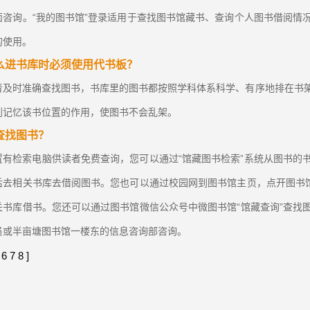
面咨询。“我的图书馆”登录适用于查找图书馆藏书、查询个人图书借阅情
的使用。
么进书库时必须使用代书板？
者及时准确查找图书，书库里的图书都按照学科体系科学、有序地排在书
到记忆该书位置的作用，使图书不会乱架。
查找图书？
置有检索电脑供读者免费查询，您可以通过“馆藏图书检索”系统从图书的
后去相关书库去借阅图书。您也可以通过校园网到图书馆主页，点开图书馆
关书库借书。您还可以通过图书馆微信公众号中微图书馆“馆藏查询”查找
员或半亩塘图书馆一楼东的信息咨询部咨询。
6
7
8
]