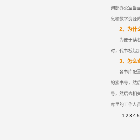
询部办公室当
息和数字资源
2、为什
为便于读
时，代书板起
3、怎么
各书库配
的索书号，然
号，然后去相
库里的工作人
[
1
2
3
4
5