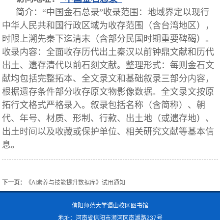
简介：
“
中国金石总录
”
收录范围：地域界定以现行
中华人民共和国行政区域为收存范围（含台湾地区），
时限上溯先秦下迄清末（含部分民国时期重要碑碣）。
收录内容：全面收存历代出土秦汉以前钟鼎文献和历代
出土、遗存清代以前石刻文献。
整理形式：每则金石文
献均包括完整拓本、全文录文和基础叙录三部分内容，
根据遗存条件部分收存原文物影像数据。全文录文按原
拓行文格式严格录入。叙录包括名称（含简称）、朝
代、年号、材质、形制、行款、出土地（或遗存地）、
出土时间以及收藏或保护单位、相关研究文献等基本信
息。
下一页：
《AI素养与技能提升数据库》试用通知
信阳师范大学谭山校区图书馆
地址：河南省信阳市浉河区南湖路237号